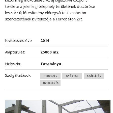
kezdi meg működését. Az új logisztikai központ
területe a jelenlegi telephely területének ötszöröse
lesz. Az új létesítmény előregyártott vasbeton
szerkezetének kivitelezője a Ferrobeton Zrt.
Kivitelezés éve:
2016
Alapterület:
25000 m2
Helyszín:
Tatabánya
Szolgáltatások:
TERVEZÉS
GYÁRTÁS
SZÁLLÍTÁS
KIVITELEZÉS