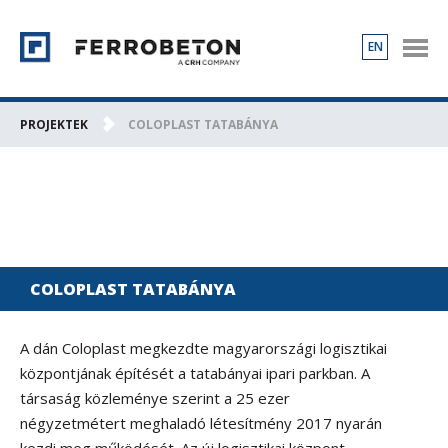
EN
TERMÉKEK
PROJEKTEK
PROJEKTEK
COLOPLAST TATABÁNYA
RÓLUNK
KAPCSOLAT
KARRIER
COLOPLAST TATABÁNYA
A dán Coloplast megkezdte magyarországi logisztikai
központjának építését a tatabányai ipari parkban. A
társaság közleménye szerint a 25 ezer
négyzetmétert meghaladó létesítmény 2017 nyarán