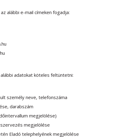
az alábbi e-mail címeken fogadja:
.hu
.hu
lábbi adatokat köteles feltüntetni:
ult személy neve, telefonszáma
ése, darabszám
(időintervallum megjelölése)
varszervezés megjelölése
etén Eladó telephelyének megjelölése