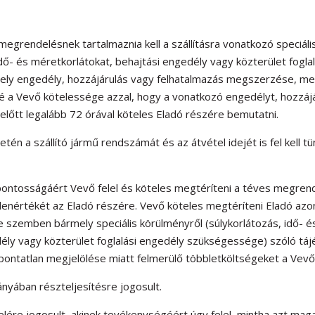
 a megrendelésnek tartalmaznia kell a szállításra vonatkozó speciáli
dő- és méretkorlátokat, behajtási engedély vagy közterület foglal
ly engedély, hozzájárulás vagy felhatalmazás megszerzése, me
lé a Vevő kötelessége azzal, hogy a vonatkozó engedélyt, hozzájá
lőtt legalább 72 órával köteles Eladó részére bemutatni.
setén a szállító jármű rendszámát és az átvétel idejét is fel kell tü
pontosságáért Vevő felel és köteles megtéríteni a téves megren
llenértékét az Eladó részére. Vevő köteles megtéríteni Eladó azon
e szemben bármely speciális körülményről (súlykorlátozás, idő- é
ély vagy közterület foglalási engedély szükségessége) szóló táj
 pontatlan megjelölése miatt felmerülő többletköltségeket a Vevő 
ányában részteljesítésre jogosult.
telére jogosult, akinek tevékenységéért úgy felel, mintha azt ma