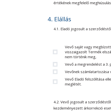
értékének megfelelő meghiúsulási
4. Elállás
4.1. Eladó jogosult a szerződéstől
Vevő saját vagy megbízott 
visszaigazolt Termék elszá
nem történik meg,
Vevő a megrendelést a 3. p
Vevőnek számlatartozása 
Vevő Eladó felszólítása ell
meglétét.
4.2. Vevő jogosult a szerződéstől 
kezdeményezett árkorrekció ese