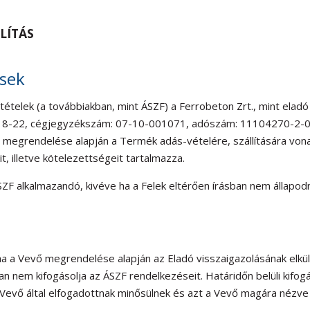
LÍTÁS
ések
ltételek (a továbbiakban, mint ÁSZF) a Ferrobeton Zrt., mint eladó
t 18-22, cégjegyzékszám: 07-10-001071, adószám: 11104270-2-0
ő megrendelése alapján a Termék adás-vételére, szállítására von
it, illetve kötelezettségeit tartalmazza.
ÁSZF alkalmazandó, kivéve ha a Felek eltérően írásban nem állapo
 ha a Vevő megrendelése alapján az Eladó visszaigazolásának elkü
an nem kifogásolja az ÁSZF rendelkezéseit. Határidőn belüli kifog
Vevő által elfogadottnak minősülnek és azt a Vevő magára nézve