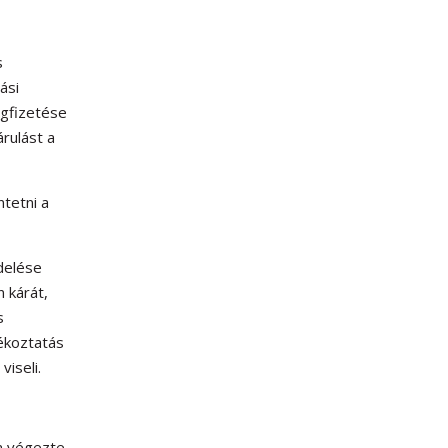
s
ási
gfizetése
rulást a
ntetni a
delése
 kárát,
s
ékoztatás
viseli.
ga végezte