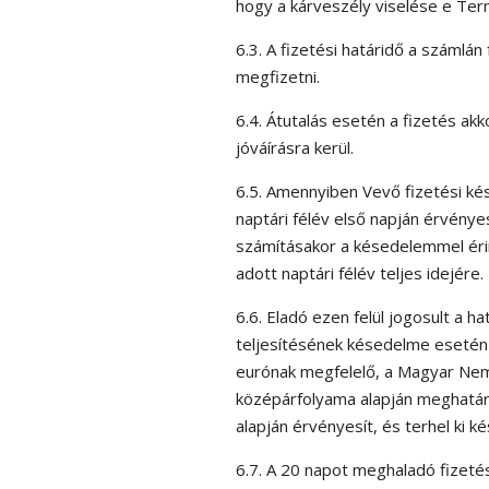
hogy a kárveszély viselése e Ter
6.3. A fizetési határidő a számlán
megfizetni.
6.4. Átutalás esetén a fizetés ak
jóváírásra kerül.
6.5. Amennyiben Vevő fizetési k
naptári félév első napján érvénye
számításakor a késedelemmel érin
adott naptári félév teljes idejére.
6.6. Eladó ezen felül jogosult a h
teljesítésének késedelme esetén 
eurónak megfelelő, a Magyar Nem
középárfolyama alapján meghatáro
alapján érvényesít, és terhel ki 
6.7. A 20 napot meghaladó fizetés