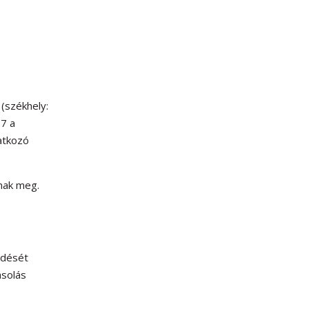
 (székhely:
7 a
atkozó
dnak meg.
ldését
ásolás