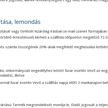
tása, lemondás
ását vagy törlését kizárólag írásban (e-mail üzenet formájában a
örténő értesítéssel) kérheti a szállítási időpontot megelőző 72 ór
lés számla összegének 20%-ának megfelelő meghiúsulási kötbérr
alási, önkormányzati engedélyhez kötött fuvar esetén Vevő az en
ndelést, illetve
rmál fuvar esetén Vevő a szállítás napja előtt 2 munkanapon be
ártású Termék megrendelését mondja le, Eladó jogosult a teljes