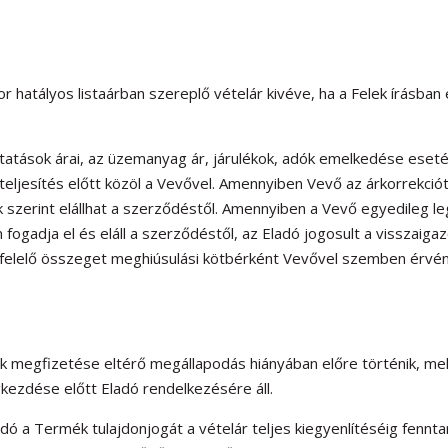
r hatályos listaárban szereplő vételár kivéve, ha a Felek írásban
ltatások árai, az üzemanyag ár, járulékok, adók emelkedése eset
 teljesítés előtt közöl a Vevővel. Amennyiben Vevő az árkorrekci
ak szerint elállhat a szerződéstől. Amennyiben a Vevő egyedileg l
fogadja el és eláll a szerződéstől, az Eladó jogosult a visszaiga
felelő összeget meghiúsulási kötbérként Vevővel szemben érvén
k megfizetése eltérő megállapodás hiányában előre történik, me
kezdése előtt Eladó rendelkezésére áll.
dó a Termék tulajdonjogát a vételár teljes kiegyenlítéséig fenntar