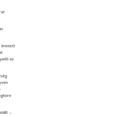
rat
án
érintett
at
nyadó az
ttség
gyven
-
jogköre
állt -,