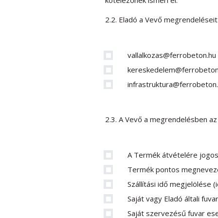
kötelezőnek ismeri el.
2.2. Eladó a Vevő megrendeléseit 
vallalkozas@ferrobeton.hu
kereskedelem@ferrobeton
infrastruktura@ferrobeton
2.3. A Vevő a megrendelésben az a
A Termék átvételére jogos
Termék pontos megnevez
Szállítási idő megjelölése 
Saját vagy Eladó általi fu
Saját szervezésű fuvar es