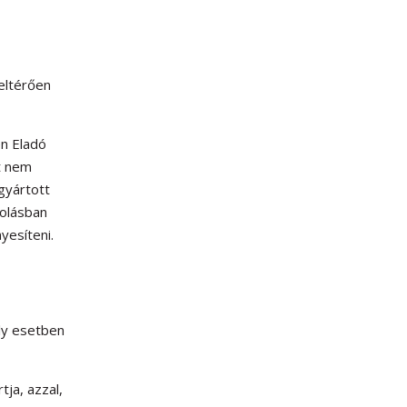
 eltérően
én Eladó
ót nem
egyártott
zolásban
yesíteni.
ly esetben
tja, azzal,