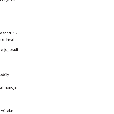
 fenti 2.2
án kívül .
e jogosult,
gedély
lül mondja
 vételár