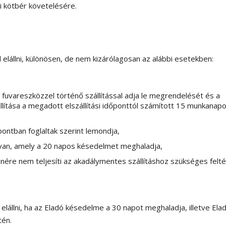
 kötbér követelésére.
 elállni, különösen, de nem kizárólagosan az alábbi esetekben:
fuvareszközzel történő szállítással adja le megrendelését és a
llítása a megadott elszállítási időponttól számított 15 munkanapo
ontban foglaltak szerint lemondja,
van, amely a 20 napos késedelmet meghaladja,
enére nem teljesíti az akadálymentes szállításhoz szükséges felté
elállni, ha az Eladó késedelme a 30 napot meghaladja, illetve Elad
tén.