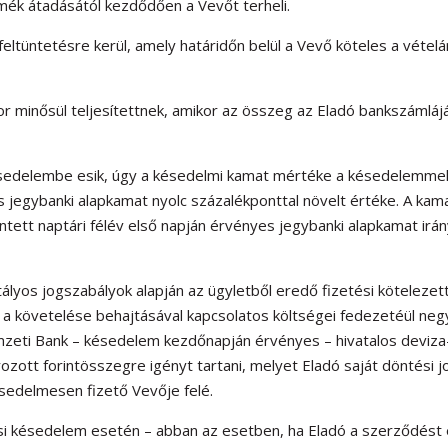
mék átadásától kezdődően a Vevőt terheli.
 feltüntetésre kerül, amely határidőn belül a Vevő köteles a vételá
kor minősül teljesítettnek, amikor az összeg az Eladó bankszámláj
ésedelembe esik, úgy a késedelmi kamat mértéke a késedelemmel 
s jegybanki alapkamat nyolc százalékponttal növelt értéke. A kam
tett naptári félév első napján érvényes jegybanki alapkamat irá
atályos jogszabályok alapján az ügyletből eredő fizetési köteleze
a követelése behajtásával kapcsolatos költségei fedezetéül ne
zeti Bank – késedelem kezdőnapján érvényes – hivatalos deviza
zott forintösszegre igényt tartani, melyet Eladó saját döntési 
késedelmesen fizető Vevője felé.
i késedelem esetén – abban az esetben, ha Eladó a szerződést el