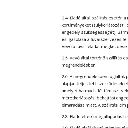
2.4. Eladó általi szállítás esetén
körülményeket (súlykorlátozást, i
engedély szükségességét). Bárme
és igazolása a fuvarszervezés fe
Vevő a fuvarfeladat megkezdése e
2.5. Vevő által történő szállítás e
megrendelésben.
2.6. A megrendelésben foglaltak 
alapján teljesített szerződések e
amelyet harmadik fél támaszt vel
méretkorlátozás, behajtási enged
elmaradása miatt. A szállítási cím
2.8. Eladó eltérő megállapodás hi
2.9. Eladó alvállalkozó igénybevé