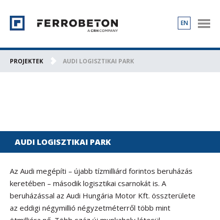
EN
TERMÉKEK
PROJEKTEK
PROJEKTEK
AUDI LOGISZTIKAI PARK
RÓLUNK
KAPCSOLAT
KARRIER
AUDI LOGISZTIKAI PARK
Az Audi megépíti – újabb tízmilliárd forintos beruházás
keretében – második logisztikai csarnokát is. A
beruházással az Audi Hungária Motor Kft. összterülete
az eddigi négymillió négyzetméterről több mint