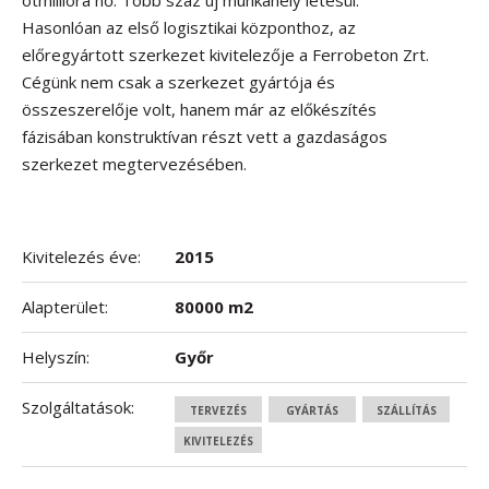
ötmillióra nő. Több száz új munkahely létesül.
Hasonlóan az első logisztikai központhoz, az
előregyártott szerkezet kivitelezője a Ferrobeton Zrt.
Cégünk nem csak a szerkezet gyártója és
összeszerelője volt, hanem már az előkészítés
fázisában konstruktívan részt vett a gazdaságos
szerkezet megtervezésében.
Kivitelezés éve:
2015
Alapterület:
80000 m2
Helyszín:
Győr
Szolgáltatások:
TERVEZÉS
GYÁRTÁS
SZÁLLÍTÁS
KIVITELEZÉS