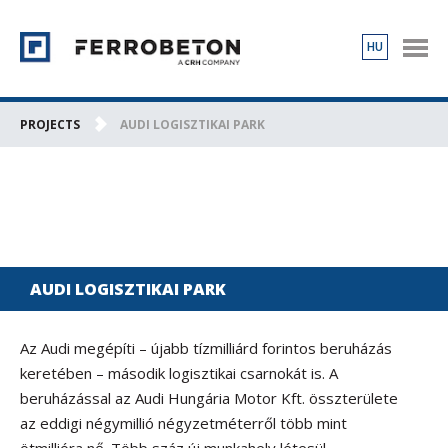
HU
PRODUCTS
PROJECTS
PROJECTS
AUDI LOGISZTIKAI PARK
ABOUT US
CONTACT
AUDI LOGISZTIKAI PARK
Az Audi megépíti – újabb tízmilliárd forintos beruházás
keretében – második logisztikai csarnokát is. A
beruházással az Audi Hungária Motor Kft. összterülete
az eddigi négymillió négyzetméterről több mint