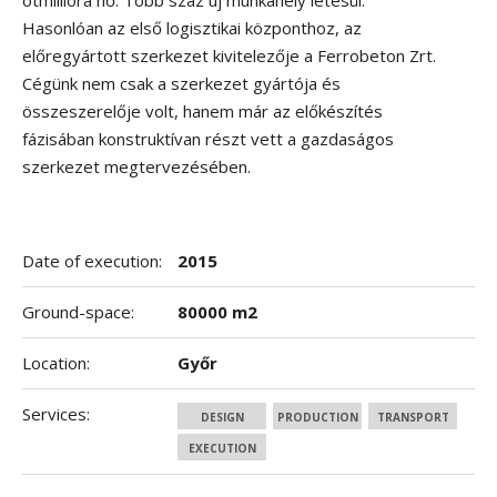
ötmillióra nő. Több száz új munkahely létesül.
Hasonlóan az első logisztikai központhoz, az
előregyártott szerkezet kivitelezője a Ferrobeton Zrt.
Cégünk nem csak a szerkezet gyártója és
összeszerelője volt, hanem már az előkészítés
fázisában konstruktívan részt vett a gazdaságos
szerkezet megtervezésében.
Date of execution:
2015
Ground-space:
80000 m2
Location:
Győr
Services:
DESIGN
PRODUCTION
TRANSPORT
EXECUTION