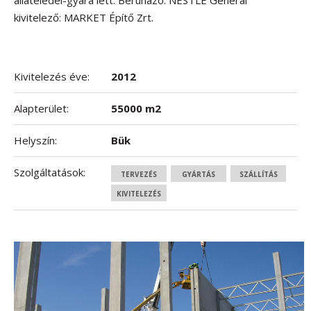
állateledel-gyára lett. Beruházó: NESTLE Generál
kivitelező: MARKET Építő Zrt.
Kivitelezés éve:
2012
Alapterület:
55000 m2
Helyszín:
Bük
Szolgáltatások:
TERVEZÉS
GYÁRTÁS
SZÁLLÍTÁS
KIVITELEZÉS