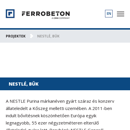
EN
TERMÉKEK
PROJEKTEK
PROJEKTEK
NESTLÉ, BÜK
RÓLUNK
KAPCSOLAT
KARRIER
NESTLÉ, BÜK
A NESTLE Purina márkanéven gyárt száraz és konzerv
állateledelt a Kőszeg melletti üzemében. A 2011-ben
indult bővítésnek köszönhetően Európa egyik
legnagyobb, 55 ezer négyzetméteren elterülő