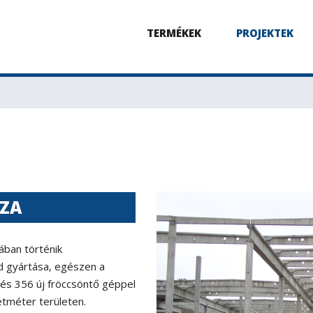
TERMÉKEK
PROJEKTEK
ÁZA
ában történik
 gyártása, egészen a
tés 356 új fröccsöntő géppel
zetméter területen.