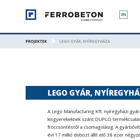
EN
PROJEKTEK
LEGO GYÁR, NYÍREGYHÁZA
LEGO GYÁR, NYÍREGYH
A Lego Manufacturing Kft. nyíregyházi gyár
kisgyerekeknek szánt DUPLO termékcsalád
fröccsöntéstől a csomagolásig. A gyárbőví
évi 17 millió dobozt állít elő 38 ezer négy