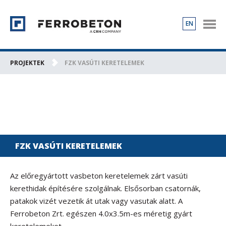
EN
TERMÉKEK
PROJEKTEK
PROJEKTEK
FZK VASÚTI KERETELEMEK
RÓLUNK
KAPCSOLAT
KARRIER
FZK VASÚTI KERETELEMEK
Az előregyártott vasbeton keretelemek zárt vasúti
kerethidak építésére szolgálnak. Elsősorban csatornák,
patakok vizét vezetik át utak vagy vasutak alatt. A
Ferrobeton Zrt. egészen 4.0x3.5m-es méretig gyárt