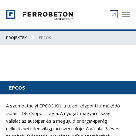
EN
TERMÉKEK
PROJEKTEK
PROJEKTEK
EPCOS
RÓLUNK
KAPCSOLAT
KARRIER
EPCOS
A szombathelyi EPCOS Kft. a tokiói központtal működő
japán TDK Csoport tagja. A nyugat-magyarországi
vállalat az autóipar és a megújuló energia-iparág
nélkülözhetetlen világpiaci szereplője. A vállalat 3 éves