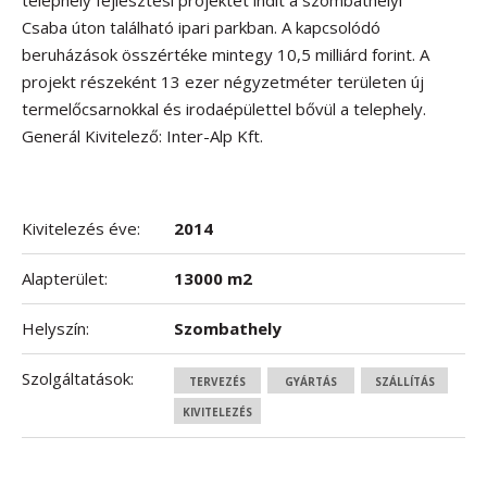
telephely fejlesztési projektet indít a szombathelyi
Csaba úton található ipari parkban. A kapcsolódó
beruházások összértéke mintegy 10,5 milliárd forint. A
projekt részeként 13 ezer négyzetméter területen új
termelőcsarnokkal és irodaépülettel bővül a telephely.
Generál Kivitelező: Inter-Alp Kft.
Kivitelezés éve:
2014
Alapterület:
13000 m2
Helyszín:
Szombathely
Szolgáltatások:
TERVEZÉS
GYÁRTÁS
SZÁLLÍTÁS
KIVITELEZÉS