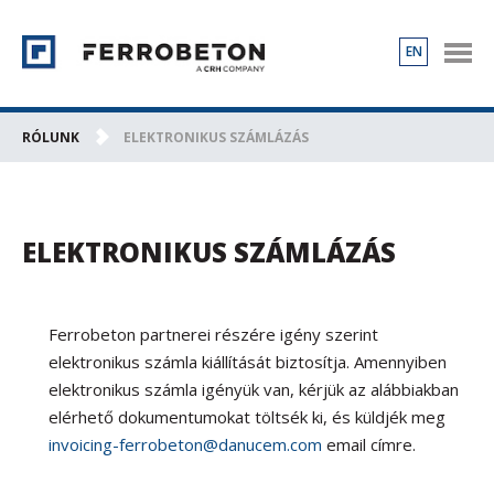
EN
TERMÉKEK
PROJEKTEK
RÓLUNK
ELEKTRONIKUS SZÁMLÁZÁS
RÓLUNK
KAPCSOLAT
KARRIER
ELEKTRONIKUS SZÁMLÁZÁS
Ferrobeton partnerei részére igény szerint
elektronikus számla kiállítását biztosítja. Amennyiben
elektronikus számla igényük van, kérjük az alábbiakban
elérhető dokumentumokat töltsék ki, és küldjék meg
invoicing-ferrobeton@danucem.com
email címre.