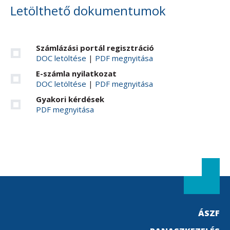
Letölthető dokumentumok
Számlázási portál regisztráció
DOC letöltése
|
PDF megnyitása
E-számla nyilatkozat
DOC letöltése
|
PDF megnyitása
Gyakori kérdések
PDF megnyitása
ÁSZF