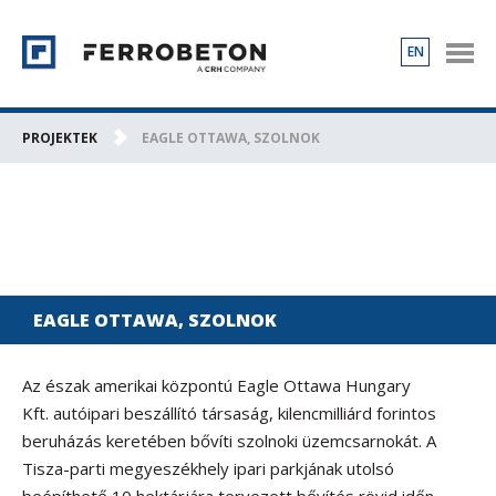
EN
TERMÉKEK
PROJEKTEK
PROJEKTEK
EAGLE OTTAWA, SZOLNOK
RÓLUNK
KAPCSOLAT
KARRIER
EAGLE OTTAWA, SZOLNOK
Az észak amerikai központú Eagle Ottawa Hungary
Kft. autóipari beszállító társaság, kilencmilliárd forintos
beruházás keretében bővíti szolnoki üzemcsarnokát. A
Tisza-parti megyeszékhely ipari parkjának utolsó