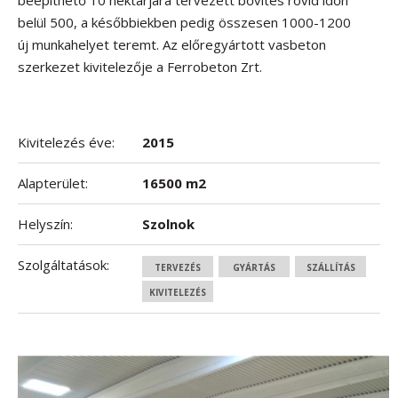
beépíthető 10 hektárjára tervezett bővítés rövid időn
belül 500, a későbbiekben pedig összesen 1000-1200
új munkahelyet teremt. Az előregyártott vasbeton
szerkezet kivitelezője a Ferrobeton Zrt.
Kivitelezés éve:
2015
Alapterület:
16500 m2
Helyszín:
Szolnok
Szolgáltatások:
TERVEZÉS
GYÁRTÁS
SZÁLLÍTÁS
KIVITELEZÉS