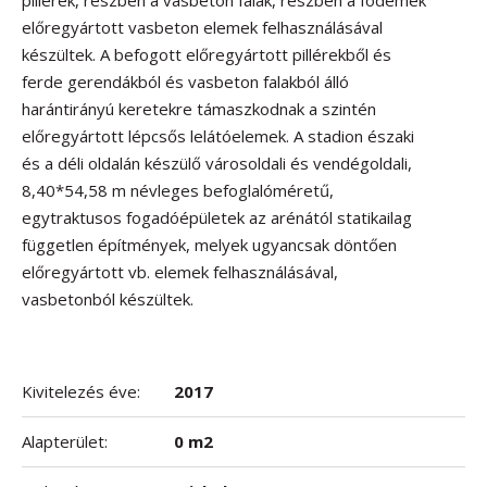
pillérek, részben a vasbeton falak, részben a födémek
előregyártott vasbeton elemek felhasználásával
készültek. A befogott előregyártott pillérekből és
ferde gerendákból és vasbeton falakból álló
harántirányú keretekre támaszkodnak a szintén
előregyártott lépcsős lelátóelemek. A stadion északi
és a déli oldalán készülő városoldali és vendégoldali,
8,40*54,58 m névleges befoglalóméretű,
egytraktusos fogadóépületek az arénától statikailag
független építmények, melyek ugyancsak döntően
előregyártott vb. elemek felhasználásával,
vasbetonból készültek.
Kivitelezés éve:
2017
Alapterület:
0 m2