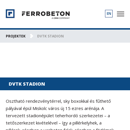
EN
TERMÉKEK
PROJEKTEK
PROJEKTEK
DVTK STADION
RÓLUNK
KAPCSOLAT
KARRIER
DVTK STADION
Osztható rendezvénytérrel, sky boxokkal és fűthető
pályával épül Miskolc város új 15 ezres arénája. A
tervezett stadionépület teherhordó szerkezetei – a
tetőszerkezet kivételével – így a pillérkelyhek, a