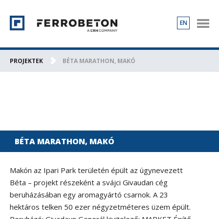
EN
TERMÉKEK
PROJEKTEK
PROJEKTEK
BÉTA MARATHON, MAKÓ
RÓLUNK
KAPCSOLAT
KARRIER
BÉTA MARATHON, MAKÓ
Makón az Ipari Park területén épült az úgynevezett
Béta – projekt részeként a svájci Givaudan cég
beruházásában egy aromagyártó csarnok. A 23
hektáros telken 50 ezer négyzetméteres üzem épült.