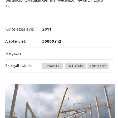
Beruházó: Givadaun Generál kivitelező: MARKET Építő
Zrt.
Kivitelezés éve:
2011
Alapterület:
50000 m2
Helyszín:
Szolgáltatások:
GYÁRTÁS
SZÁLLÍTÁS
KIVITELEZÉS