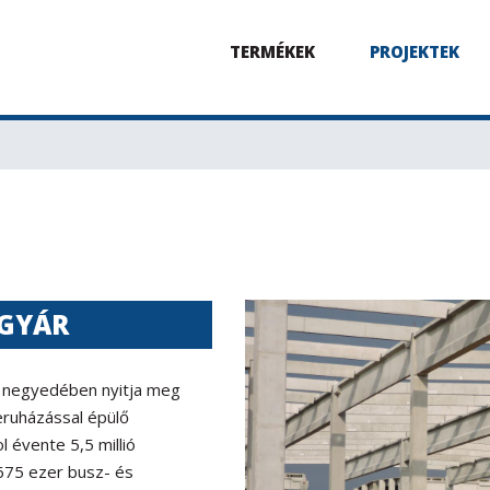
TERMÉKEK
PROJEKTEK
GYÁR
ő negyedében nyitja meg
eruházással épülő
 évente 5,5 millió
675 ezer busz- és