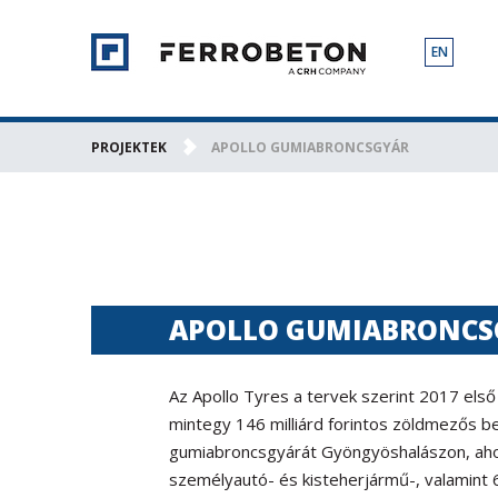
EN
PROJEKTEK
APOLLO GUMIABRONCSGYÁR
APOLLO GUMIABRONCS
Az Apollo Tyres a tervek szerint 2017 els
mintegy 146 milliárd forintos zöldmezős b
gumiabroncsgyárát Gyöngyöshalászon, ahol
személyautó- és kisteherjármű-, valamint 