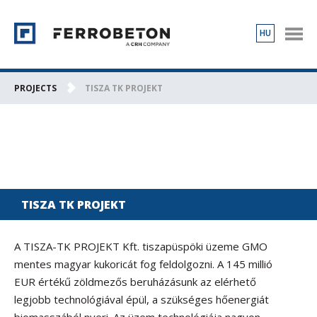
HU
PRODUCTS
PROJECTS
PROJECTS
TISZA TK PROJEKT
ABOUT US
CONTACT
TISZA TK PROJEKT
A TISZA-TK PROJEKT Kft. tiszapüspöki üzeme GMO
mentes magyar kukoricát fog feldolgozni. A 145 millió
EUR értékű zöldmezős beruházásunk az elérhető
legjobb technológiával épül, a szükséges hőenergiát