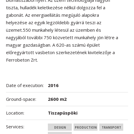
biomasszából nyeri. Az üzem technológiája nagyon
tiszta, hulladék keletkezése nélkül dolgozza fel a
gabonát. Az energiaellátás megújuló alapokra
helyezése az egyik legzöldebb gyárrá teszi az
üzemet.550 munkahely létesül az üzemben és
nagyjából további 750 közvetett munkahely jön létre a
magyar gazdaságban. A 620-as számú épület
előregyártott vasbeton szerkezetének kivitelezője a
Ferrobeton Zrt.
Date of execution:
2016
Ground-space:
2600 m2
Location:
Tiszapüspöki
Services:
DESIGN
PRODUCTION
TRANSPORT